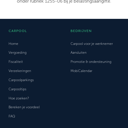
onder rubriek 1255-06 bij je belastingsaangifte.
CARPOOL
BEDRIJVEN
Home
Carpool voor je werknemer
Vergoeding
Aansluiten
Fiscaliteit
Promotie & ondersteuning
Verzekeringen
MobiCalendar
Carpoolparkings
Carpooltips
Hoe zoeken?
Bereken je voordeel
FAQ