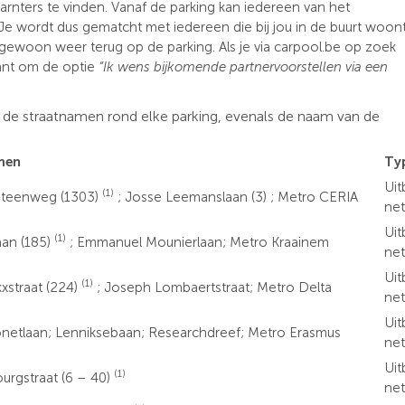
rnters te vinden. Vanaf de parking kan iedereen van het
Je wordt dus gematcht met iedereen die bij jou in de buurt woon
ar gewoon weer terug op de parking. Als je via carpool.be op zoek
sant om de optie
“Ik wens bijkomende partnervoorstellen via een
de straatnamen rond elke parking, evenals de naam van de
men
Ty
Uit
(1)
teenweg (1303)
; Josse Leemanslaan (3) ; Metro CERIA
ne
Uit
(1)
aan (185)
; Emmanuel Mounierlaan; Metro Kraainem
ne
Uit
(1)
xstraat (224)
; Joseph Lombaertstraat; Metro Delta
ne
Uit
onetlaan; Lenniksebaan; Researchdreef; Metro Erasmus
ne
Uit
(1)
urgstraat (6 – 40)
ne