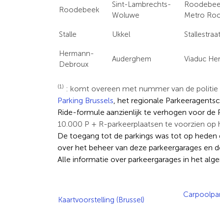
Sint-Lambrechts-
Roodebee
Roodebeek
Woluwe
Metro Ro
Stalle
Ukkel
Stallestraa
Hermann-
Auderghem
Viaduc H
Debroux
(1)
: komt overeen met nummer van de politie he
Parking Brussels
, het regionale Parkeeragents
Ride-formule aanzienlijk te verhogen voor de 
10.000 P + R-parkeerplaatsen te voorzien op 
De toegang tot de parkings was tot op heden gr
over het beheer van deze parkeergarages en d
Alle informatie over parkeergarages in het al
Carpoolpar
Kaartvoorstelling (Brussel)