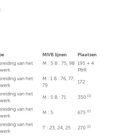
t
pe
MIVB lijnen
Plaatsen
breiding van het
M : 5 B : 75, 98
195 + 4
twerk
P&R
breiding van het
M : 1 B : 76, 77,
172
twerk
79
breiding van het
(1)
M : 5 B : 71
350
twerk
breiding van het
(1)
M : 5
675
twerk
breiding van het
(1)
T : 23, 24, 25
270
twerk