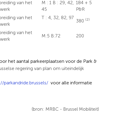
breiding van het
M : 1 B : 29, 42,
184 + 5
twerk
45
P&R
breiding van het
T : 4, 32, 82, 97
(2)
380
twerk
breiding van het
M:5 B:72
200
twerk
oor het aantal parkeerplaatsen voor de Park &
selse regering van plan om uiteindelijk
://parkandride.brussels/
voor alle informatie
(bron: MRBC - Brussel Mobiliteit)