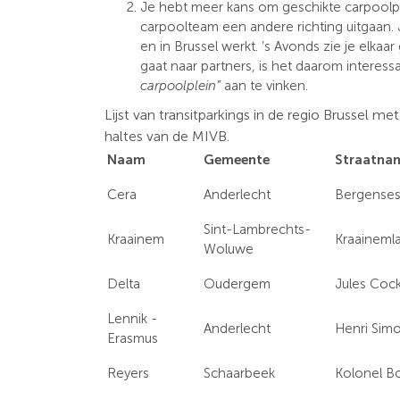
Je hebt meer kans om geschikte carpoolpa
carpoolteam een andere richting uitgaan. 
en in Brussel werkt. ’s Avonds zie je elka
gaat naar partners, is het daarom interes
carpoolplein”
aan te vinken.
Lijst van transitparkings in de regio Brussel
met 
haltes van de MIVB.
Naam
Gemeente
Straatna
Cera
Anderlecht
Bergenses
Sint-Lambrechts-
Kraainem
Kraaineml
Woluwe
Delta
Oudergem
Jules Cock
Lennik -
Anderlecht
Henri Sim
Erasmus
Reyers
Schaarbeek
Kolonel Bo