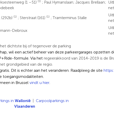
(1)
ksesteenweg (1 –51)
; Paul Hymanslaan; Jacques Brellaan;
Uit
odebeek
ne
Uit
(1)
(1)
t (292b)
; Sterstraat (161)
; Tramterminus Stalle
ne
Uit
ermann-Debroux
ne
t dichtste bij of tegenover de parking
chap, wil een actief beheer van deze parkeergarages opzetten d
P+Ride-formule. Via het
regeerakkoord van 2014-2019 is de Brus
het grondgebied van de regio.
atis. Dit is echter aan het veranderen. Raadpleeg de site
https
e toegangsmodaliteiten.
gemeen in Brussel
vindt u hier
.
kings in
Wallonië
|
Carpoolparkings in
Vlaanderen